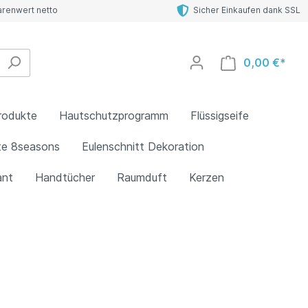
arenwert netto
Sicher Einkaufen dank SSL
0,00 €*
rodukte
Hautschutzprogramm
Flüssigseife
te 8seasons
Eulenschnitt Dekoration
ant
Handtücher
Raumduft
Kerzen
een Tea
ne
Bar